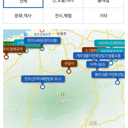
산,오름,바다
올레길
전체
문화,역사
전시,체험
기타
제주국제공항
한라수목원(광이오름)
노형수퍼마켙
서프라이즈테마파크
23. 17코스(광령-제주시내)
파두리 항목유적
4.3평화공원
제주돌문화공원
에코랜드
교래자연휴양림
제주절물자연휴양림과 절물오름
관음사
사려니숲길
붉은오름(자연휴양림,목
한라산(어리목탐방로 코스)