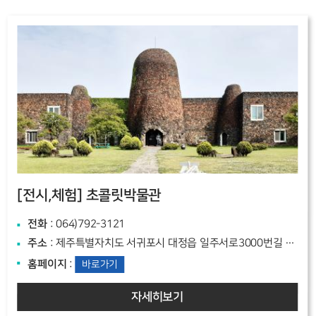
[전시,체험]
초콜릿박물관
전화
: 064)792-3121
주소
: 제주특별자치도 서귀포시 대정읍 일주서로3000번길 144
홈페이지
:
바로가기
자세히보기