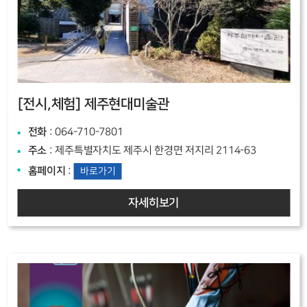
[전시,체험]
제주현대미술관
전화
: 064-710-7801
주소
: 제주특별자치도 제주시 한경면 저지리 2114-63
홈페이지
:
바로가기
자세히보기