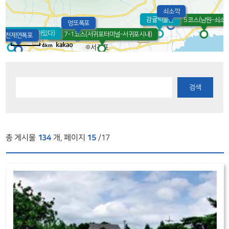
쇠소깍
감귤박물관
7. 5코스(남원-쇠소깍
엉또폭포
제주(박물관은살아있다)
10. 7-1코스(서귀포터미널-서귀포시내)
천제연폭포
4km
검색
총 게시물
134
개, 페이지
15
/17