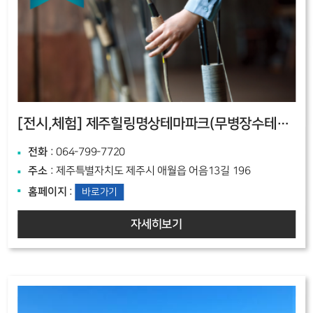
[전시,체험]
제주힐링명상테마파크(무병장수테마파크)
전화
: 064-799-7720
주소
: 제주특별자치도 제주시 애월읍 어음13길 196
홈페이지
:
바로가기
자세히보기