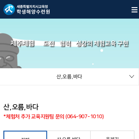
제주체험
도전
협력
성장의 체험교육 구현
산,오름,바다
산,오름,바다
*체험처 추가 교육지원팀 문의 (064-907-1010)