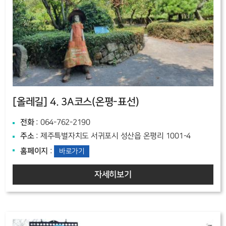
[올레길]
4. 3A코스(온평-표선)
전화
: 064-762-2190
주소
: 제주특별자치도 서귀포시 성산읍 온평리 1001-4
홈페이지
:
바로가기
자세히보기