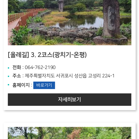
[올레길]
3. 2코스(광치기-온평)
전화
: 064-762-2190
주소
: 제주특별자치도 서귀포시 성산읍 고성리 224-1
홈페이지
:
바로가기
자세히보기