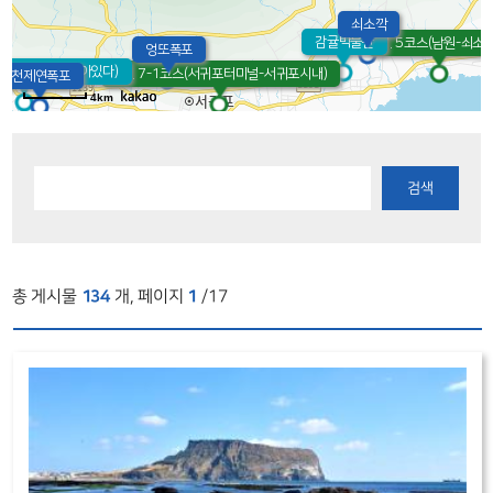
쇠소깍
감귤박물관
7. 5코스(남원-쇠소깍
엉또폭포
제주(박물관은살아있다)
10. 7-1코스(서귀포터미널-서귀포시내)
천제연폭포
4km
검색
총 게시물
134
개, 페이지
1
/17