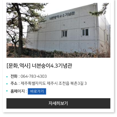
[문화,역사]
너븐숭이4.3기념관
전화
: 064-783-4303
주소
: 제주특별자치도 제주시 조천읍 북촌3길 3
홈페이지
:
바로가기
자세히보기