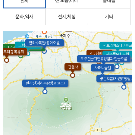
산,오름,바다
올레길
전체
문화,역사
전시,체험
기타
제주국제공항
한라수목원(광이오름)
노형수퍼마켙
서프라이즈테마파크
23. 17코스(광령-제주시내)
파두리 항목유적
4.3평화공원
제주돌문화공원
에코랜드
교래자연휴양림
제주절물자연휴양림과 절물오름
관음사
사려니숲길
붉은오름(자연휴양림,목
한라산(어리목탐방로 코스)