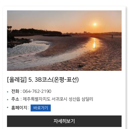
[올레길]
5. 3B코스(온평-표선)
전화
: 064-762-2190
주소
: 제주특별자치도 서귀포시 성산읍 삼달리
홈페이지
:
바로가기
자세히보기