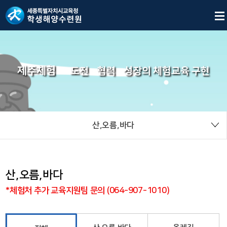
제주체험
도전
협력
성장의 체험교육 구현
산,오름,바다
산,오름,바다
*체험처 추가 교육지원팀 문의 (064-907-1010)