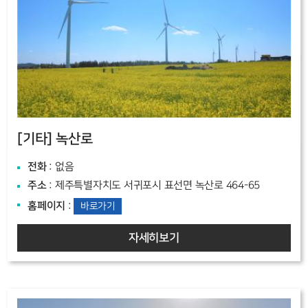
[기타]
녹산로
전화
: 없음
주소
: 제주특별자치도 서귀포시 표선면 녹산로 464-65
홈페이지
:
바로가기
자세히보기