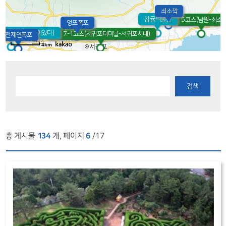
쇠소깍
감귤박물관
7. 5코스(남원-쇠소깍
엉또폭포
제주(박물관은살아있다)
10. 7-1코스(서귀포터미널-서귀포시내)
천제연폭포
4km
검색
총 게시물
134
개, 페이지
6
/17