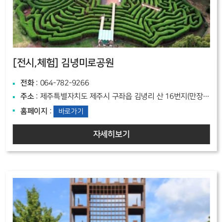
[전시,체험]
김녕미로공원
전화
: 064-782-9266
주소
: 제주특별자치도 제주시 구좌읍 김녕리 산 16번지(만장굴기루122)
홈페이지
:
바로가기
자세히보기