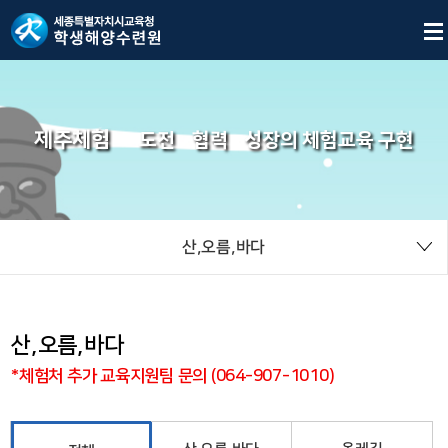
제주체험
도전
협력
성장의 체험교육 구현
산,오름,바다
산,오름,바다
*체험처 추가 교육지원팀 문의 (064-907-1010)