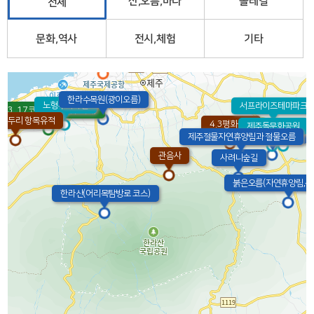
산,오름,바다
올레길
전체
문화,역사
전시,체험
기타
제주국제공항
한라수목원(광이오름)
노형수퍼마켙
서프라이즈테마파크
23. 17코스(광령-제주시내)
파두리 항목유적
4.3평화공원
제주돌문화공원
에코랜드
교래자연휴양림
제주절물자연휴양림과 절물오름
관음사
사려니숲길
붉은오름(자연휴양림,목
한라산(어리목탐방로 코스)