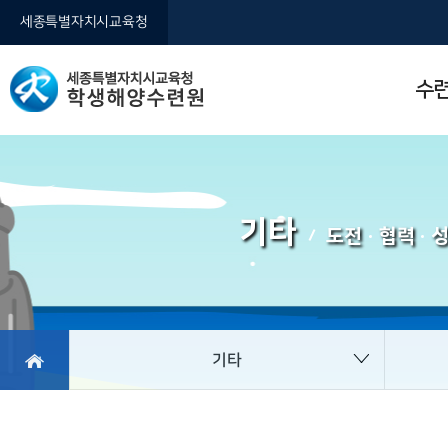
세종특별자치시교육청
수
기타
도전
협력
성
기타