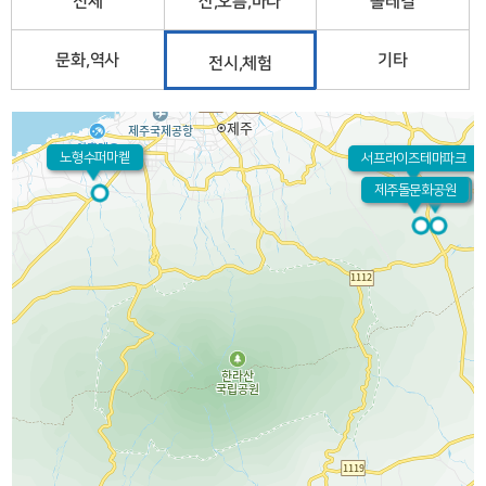
전체
산,오름,바다
올레길
문화,역사
기타
전시,체험
노형수퍼마켙
서프라이즈테마파크
제주돌문화공원
에코랜드