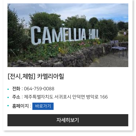
[전시,체험]
카멜리아힐
전화
: 064-759-0088
주소
: 제주특별자치도 서귀포시 안덕면 병악로 166
홈페이지
:
바로가기
자세히보기