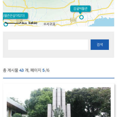
감귤박물관
주(박물관은살아있다)
4km
검색
총 게시물
43
개, 페이지
5
/6