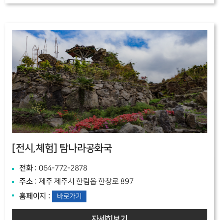
[전시,체험]
탐나라공화국
전화
: 064-772-2878
주소
: 제주 제주시 한림읍 한창로 897
홈페이지
:
바로가기
자세히보기